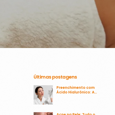
Últimas postagens
Preenchimento com
Ácido Hialurônico: A
Transformação da
Estética Facial
Acne na Pele: Tudo o