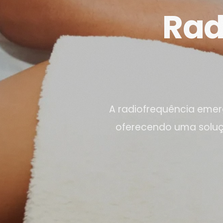
Rad
A radiofrequência eme
oferecendo uma soluçã