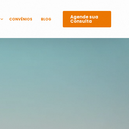
Agende sua
CONVÊNIOS
BLOG
Consulta
GICOS
 E LASERS