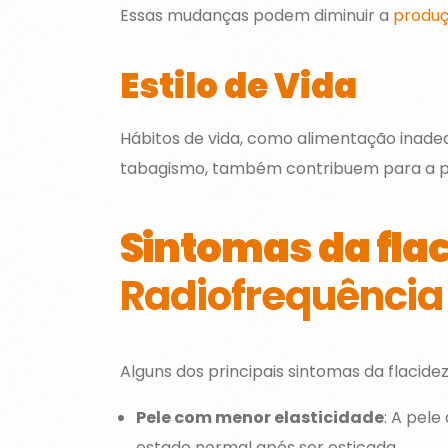
Essas mudanças podem diminuir a
produç
Estilo de Vida
Hábitos de vida, como alimentação inadequ
tabagismo, também contribuem para a per
Sintomas da fla
Radiofrequência 
Alguns dos principais sintomas da flacidez
Pele com menor elasticidade
: A pel
estado normal após ser esticada.