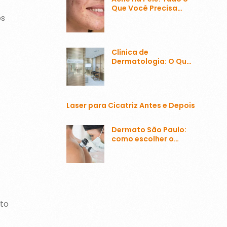
Que Você Precisa
Saber Sobre o
os
Problema Mais
Comum
Clínica de
Dermatologia: O Que
Esperar e Como
Escolher a Melhor
Laser para Cicatriz Antes e Depois
Dermato São Paulo:
como escolher o
melhor?
nto