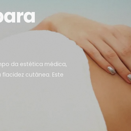
para
po da estética médica,
flacidez cutânea. Este