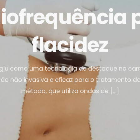
iofrequência 
flacidez
rgiu como uma tecnologia de destaque no cam
o não invasiva e eficaz para o tratamento da 
método, que utiliza ondas de […]