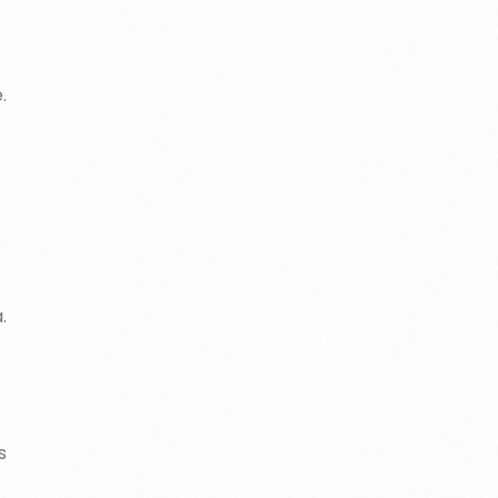
.
.
s