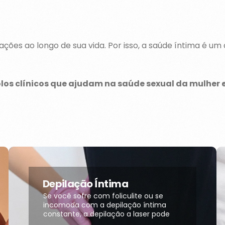
ções ao longo de sua vida. Por isso, a saúde íntima é u
los clínicos que ajudam na saúde sexual da mulher e
Depilação Íntima
Se você sofre com foliculite ou se
incomoda com a depilação íntima
constante, a depilação a laser pode
ser a solução. Ela reduz