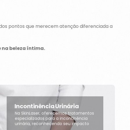
m dos pontos que merecem atenção diferenciada a
 na beleza íntima.
Incontinência Urinária
Na SkinLaser, oferecemos tratamentos
especializados para a incontinência
urinária, reconhecendo seu impacto
significativo na qualidade de vida.