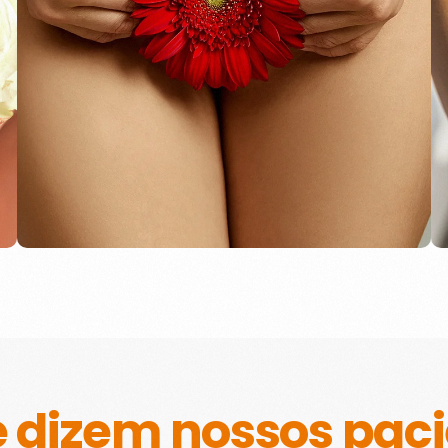
médicos dermatologistas para um
plano terapêutico personalizado e
recupere sua confiança e conforto em
sua saúde íntima.
 dizem nossos pac