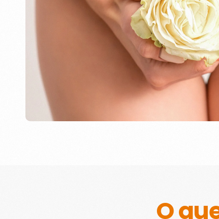
personalizado e recuperar sua
autoestima, garantindo sua saúde
íntima.
O que