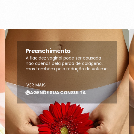
Preenchimento
A flacidez vaginal pode ser causada
não apenas pela perda de colágeno,
mas também pela redução do volume
dos grandes lábios.
VER MAIS
AGENDE SUA CONSULTA
O preenchimento vaginal pode
restaurar esse volume, reduzindo a
flacidez e definindo o contorno da
região.
Agende uma consulta com nossos