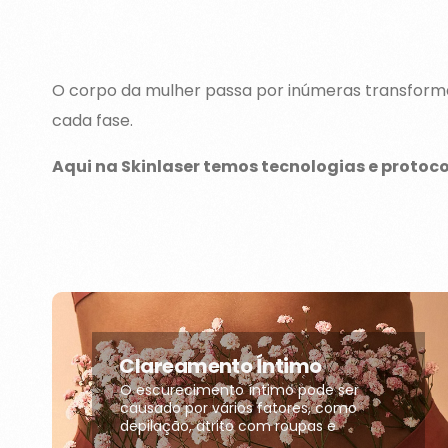
O corpo da mulher passa por inúmeras transforma
cada fase.
Aqui na Skinlaser temos tecnologias e protoco
Clareamento Íntimo
O escurecimento íntimo pode ser
causado por vários fatores, como
depilação, atrito com roupas e
alterações hormonais, podendo