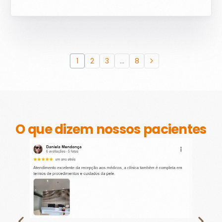
1
2
3
…
8
O que dizem nossos pacientes