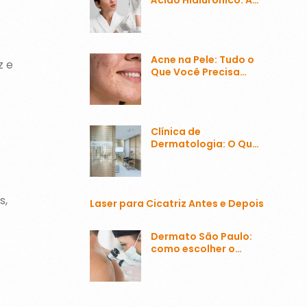
Transformação da
Estética Facial
Acne na Pele: Tudo o
z e
Que Você Precisa
Saber Sobre o
Problema Mais
Comum
Clínica de
Dermatologia: O Que
Esperar e Como
Escolher a Melhor
s,
Laser para Cicatriz Antes e Depois
Dermato São Paulo:
como escolher o
melhor?