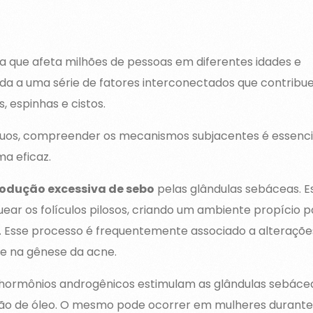
 que afeta milhões de pessoas em diferentes idades e
ada a uma série de fatores interconectados que contrib
, espinhas e cistos.
duos, compreender os mecanismos subjacentes é essenci
a eficaz.
odução excessiva de sebo
pelas glândulas sebáceas. E
ear os folículos pilosos, criando um ambiente propício p
. Esse processo é frequentemente associado a alteraçõe
te na gênese da acne.
 hormônios androgênicos estimulam as glândulas sebácea
ão de óleo. O mesmo pode ocorrer em mulheres durante