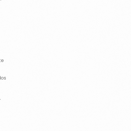
te
dos
r