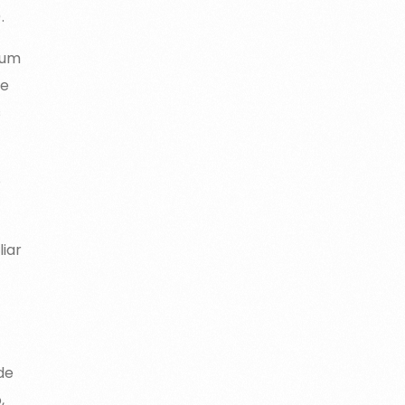
.
 um
de
s
o
iar
de
,