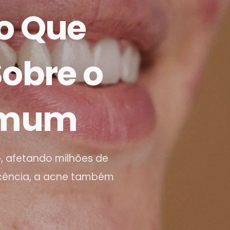
 o Que
Sobre o
omum
 afetando milhões de
scência, a acne também