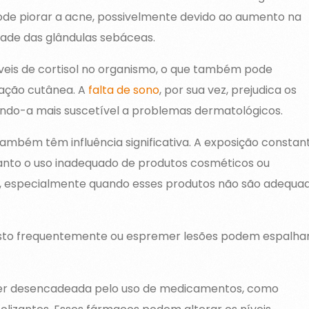
pode piorar a acne, possivelmente devido ao aumento na
idade das glândulas sebáceas.
níveis de cortisol no organismo, o que também pode
mação cutânea. A
falta de sono
, por sua vez, prejudica os
ndo-a mais suscetível a problemas dermatológicos.
mbém têm influência significativa. A exposição constan
uanto o uso inadequado de produtos cosméticos ou
 especialmente quando esses produtos não são adequa
osto frequentemente ou espremer lesões podem espalha
er desencadeada pelo uso de medicamentos, como