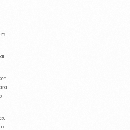
uem
al
sse
ara
s
s,
 o