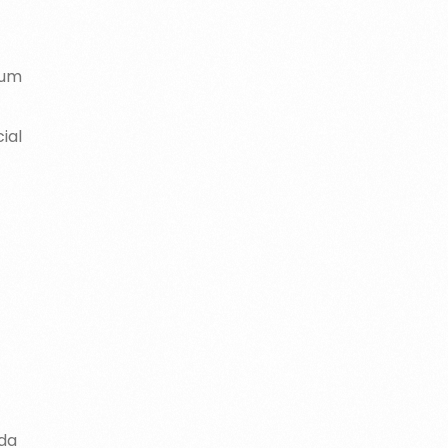
 um
ial
 da