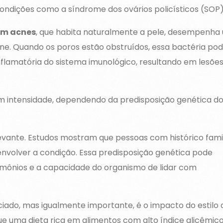
condições como a síndrome dos ovários policísticos (SOP)
um acnes
, que habita naturalmente a pele, desempenha
ne. Quando os poros estão obstruídos, essa bactéria po
flamatória do sistema imunológico, resultando em lesõe
em intensidade, dependendo da predisposição genética d
levante. Estudos mostram que pessoas com histórico famil
nvolver a condição. Essa predisposição genética pode
hormônios e a capacidade do organismo de lidar com
ado, mas igualmente importante, é o impacto do estilo 
ue uma dieta rica em alimentos com alto índice glicêmico