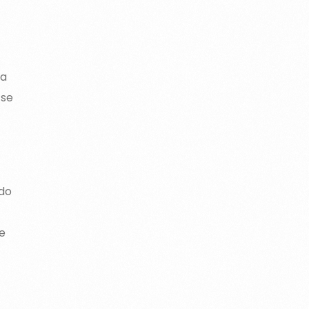
da
 se
do
e