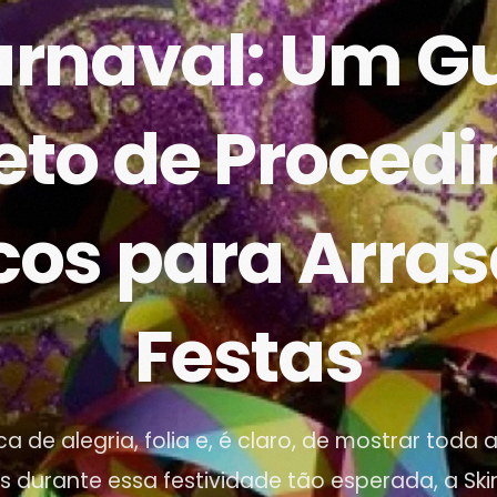
rnaval: Um G
to de Proced
icos para Arras
Festas
 de alegria, folia e, é claro, de mostrar toda 
is durante essa festividade tão esperada, a Sk