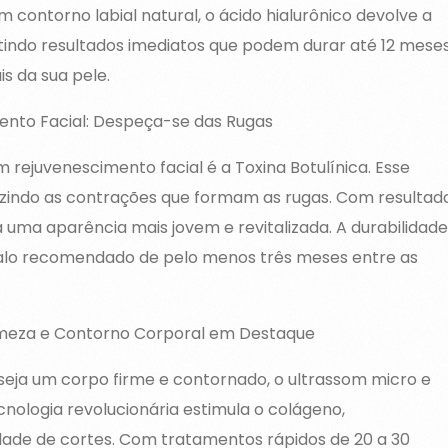
 contorno labial natural, o ácido hialurônico devolve a
antindo resultados imediatos que podem durar até 12 meses
s da sua pele.
mento Facial: Despeça-se das Rugas
ejuvenescimento facial é a Toxina Botulínica. Esse
zindo as contrações que formam as rugas. Com resultad
 uma aparência mais jovem e revitalizada. A durabilidade
alo recomendado de pelo menos três meses entre as
rmeza e Contorno Corporal em Destaque
eseja um corpo firme e contornado, o ultrassom micro e
nologia revolucionária estimula o colágeno,
dade de cortes. Com tratamentos rápidos de 20 a 30