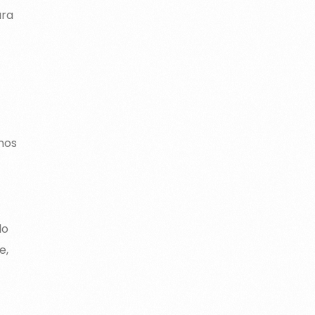
ara
nos
do
e,