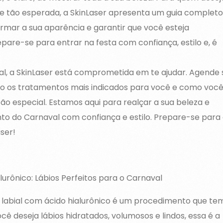
ade tão esperada, a SkinLaser apresenta um guia completo
rmar a sua aparência e garantir que você esteja
epare-se para entrar na festa com confiança, estilo e, é
val, a SkinLaser está comprometida em te ajudar. Agende 
ão os tratamentos mais indicados para você e como voc
tão especial. Estamos aqui para realçar a sua beleza e
o do Carnaval com confiança e estilo. Prepare-se para
ser!
urônico: Lábios Perfeitos para o Carnaval
labial com ácido hialurônico é um procedimento que te
ê deseja lábios hidratados, volumosos e lindos, essa é a