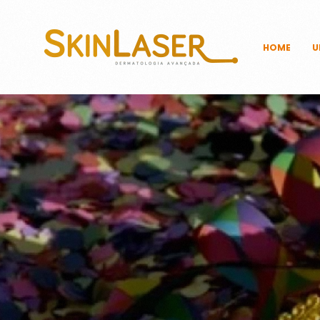
HOME
U