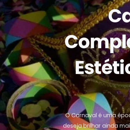
Ca
Comple
Estét
O Carnaval é uma época
deseja brilhar ainda ma