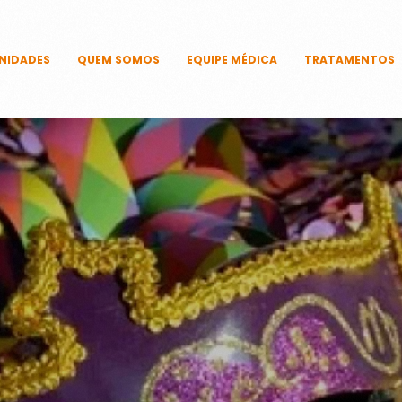
NIDADES
QUEM SOMOS
EQUIPE MÉDICA
TRATAMENTOS
CAPILARES
CORPORAIS
DERMATOLÓ
FACIAIS
ÍNTIMOS
UNHAS
TECNOLOGIAS