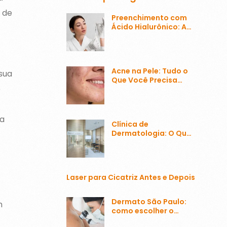
 de
Preenchimento com
Ácido Hialurônico: A
Transformação da
Estética Facial
Acne na Pele: Tudo o
sua
Que Você Precisa
ê
Saber Sobre o
Problema Mais
Comum
 a
Clínica de
Dermatologia: O Que
Esperar e Como
Escolher a Melhor
Laser para Cicatriz Antes e Depois
Dermato São Paulo:
m
como escolher o
melhor?