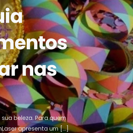
uia
imentos
ar nas
a sua beleza. Para quem
inLaser apresenta um […]