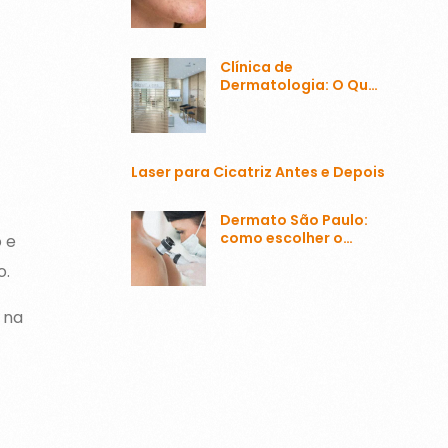
Problema Mais
Comum
Clínica de
Dermatologia: O Que
Esperar e Como
Escolher a Melhor
Laser para Cicatriz Antes e Depois
Dermato São Paulo:
como escolher o
 e
melhor?
o.
 na