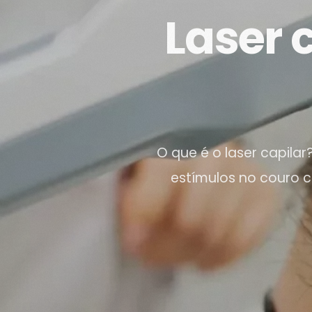
Laser c
O que é o laser capilar
estímulos no couro c