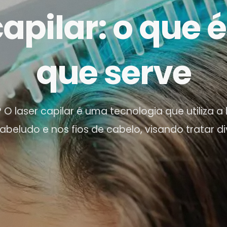
apilar: o que 
que serve
? O laser capilar é uma tecnologia que utiliza a
abeludo e nos fios de cabelo, visando tratar d