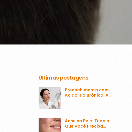
Últimas postagens
Preenchimento com
Ácido Hialurônico: A
Transformação da
Estética Facial
Acne na Pele: Tudo o
Que Você Precisa
Saber Sobre o