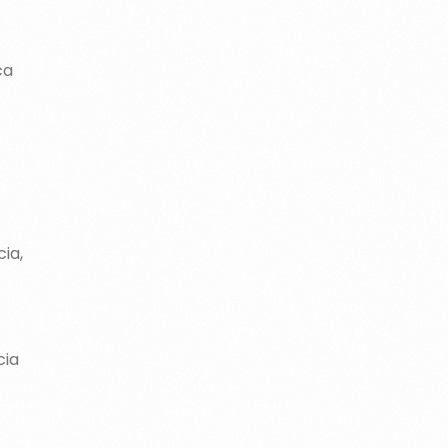
ca
ia,
cia