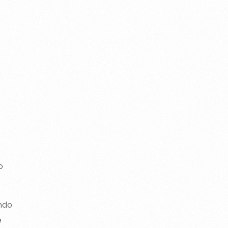
o
ndo
e