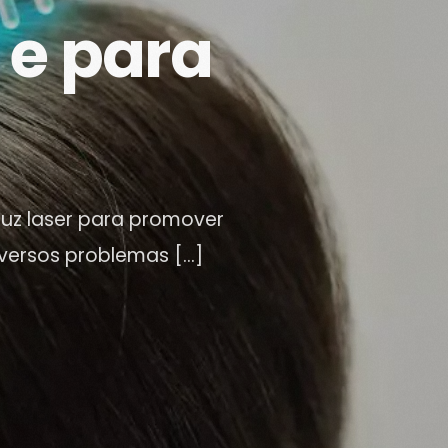
é e para
 luz laser para promover
iversos problemas […]